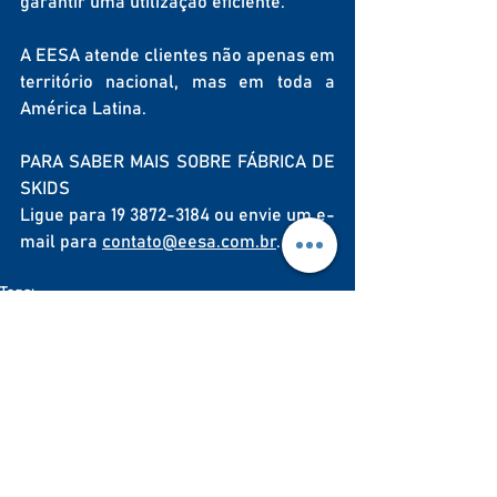
garantir uma utilização eficiente.
A EESA atende clientes não apenas em 
território nacional, mas em toda a 
América Latina.
PARA SABER MAIS SOBRE FÁBRICA DE 
SKIDS
Ligue para 19 3872-3184 ou envie um e-
mail para 
contato@eesa.com.br
.
Tags:
Skid
Dosagem
Fabricante
Informações