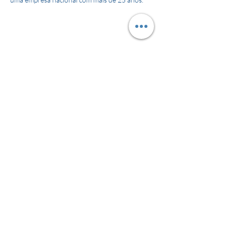
About the Company
Apply Now
contato@eesa.com.br